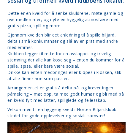
sosial og uformell kveld i klubbens lokaler.
Dette er en kveld for å senke skuldrene, møte gamle og
nye medlemmer, og nyte en hyggelig atmosfære med
gratis pizza, spill og moro.
Gjennom kvelden blir det anledning til å spille biljard,
delta i små konkurranser og slå av en prat med andre
medlemmer.
Klubben legger til rette for en avslappet og trivelig
stemning der alle kan kose seg – enten du kommer for å
spille, spise, eller bare være sosial.
Drikke kan enten medbringes eller kjøpes i kiosken, slik
at alle finner noe som passer.
Arrangementet er gratis å delta på, og krever ingen
påmelding – møt opp, ta med godt humør og bli med på
en kveld fylt med latter, spillglede og fellesskap.
Velkommen til en hyggelig kveld i Horten Biljardklubb –
stedet for gode opplevelser og sosialt samvær!