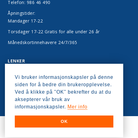
Telefon: 986 46 490
Åpningstider:
Mandager 17-22
Torsdager 17-22 Gratis for alle under 26 år
Månedskortinnehavere 24/7/365
LENKER
Bli medlem
Vi bruker informasjonskapsler på denne
Kontakt oss
siden for å bedre din brukeropplevelse.
Personvern
Ved å klikke på "OK" bekrefter du at du
aksepterer vår bruk av
informasjonskapsler.
Mer info
OK
HORTEN BILJARDKLUBB © 2024