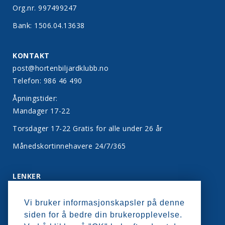
Org.nr. 997499247
Bank: 1506.04.13638
KONTAKT
post@hortenbiljardklubb.no
Telefon: 986 46 490
Åpningstider:
Mandager 17-22
Torsdager 17-22 Gratis for alle under 26 år
Månedskortinnehavere 24/7/365
LENKER
Bli medlem
Vi bruker informasjonskapsler på denne
Kontakt oss
siden for å bedre din brukeropplevelse.
Personvern